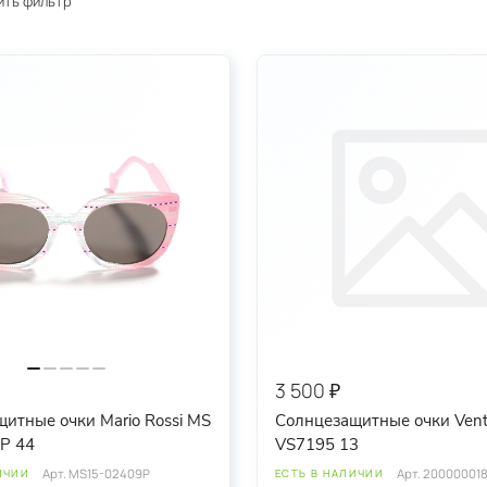
ить фильтр
3 500 ₽
итные очки Mario Rossi MS
Солнцезащитные очки Ven
P 44
VS7195 13
Арт.
MS15-02409P
Арт.
200000018
ИЧИИ
ЕСТЬ В НАЛИЧИИ