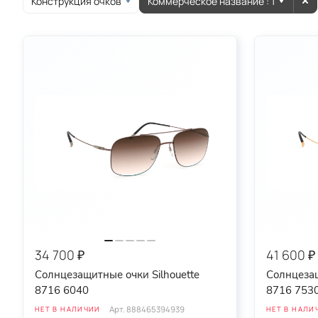
Конструкция очков
Коммерческое название
: 1
круглые
овальные
спортивные
34 700 ₽
41 600 ₽
Солнцезащитные очки Silhouette
Солнцезащ
8716 6040
8716 753
Арт.
888465394939
НЕТ В НАЛИЧИИ
НЕТ В НАЛИ