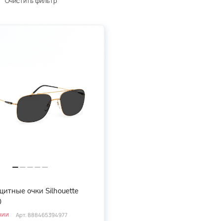
Очистить фильтр
итные очки Silhouette
0
Арт.
888465394977
ЧИИ