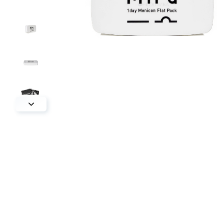
круглые
овальные
спортивные