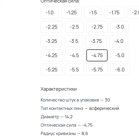
Оптическая сила:
-1.0
-1.25
-1.5
-1.75
-2.
-2.25
-2.5
-2.75
-3.0
-3.25
-3.5
-3.75
-4.0
-4.25
-4.5
-4.75
-5.0
-5.25
-5.5
-5.75
-6.0
Характеристики
Количество штук в упаковке
—
30
Тип контактных линз
—
асферический
Диаметр
—
14,2
Оптическая сила
—
-4,75
Радиус кривизны
—
8,6