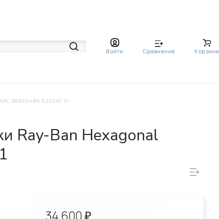
Войти
Сравнение
Корзина
AL 0RB3548N 9202AF 51
и Ray-Ban Hexagonal
1
34 600 ₽