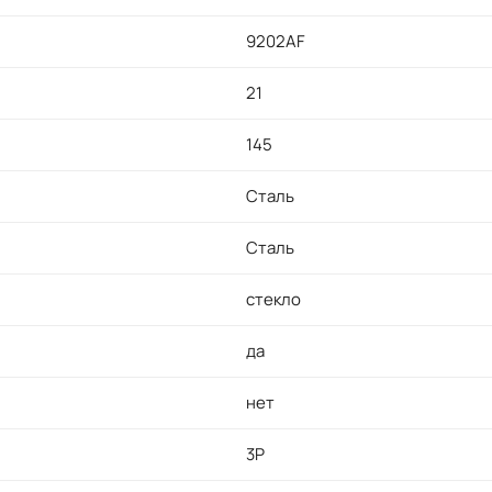
9202AF
21
145
Сталь
Сталь
стекло
да
нет
3P