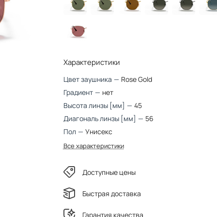
Характеристики
Цвет заушника
—
Rose Gold
Градиент
—
нет
Высота линзы [мм]
—
45
Диагональ линзы [мм]
—
56
Пол
—
Унисекс
Все характеристики
Доступные цены
Быстрая доставка
Гарантия качества