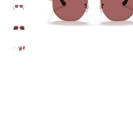
круглые
овальные
спортивные