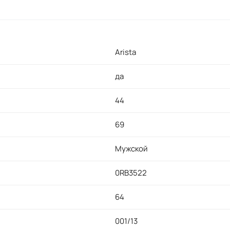
Arista
да
44
69
Мужской
0RB3522
64
001/13