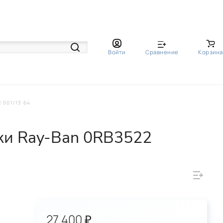
Войти
Сравнение
Корзина
001/13 64
ки Ray-Ban 0RB3522
27 400 ₽