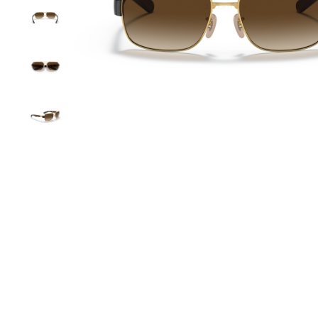
круглые
овальные
спортивные