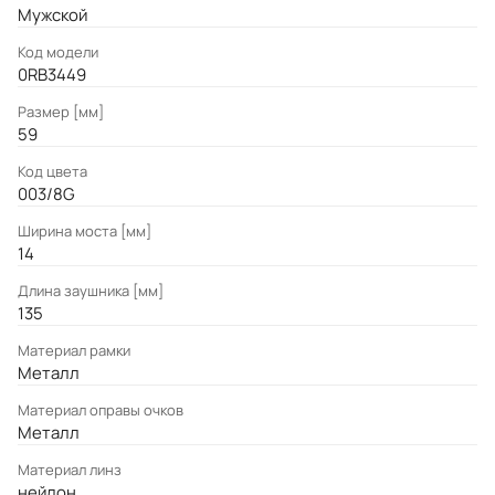
Мужской
Код модели
0RB3449
Размер [мм]
59
Код цвета
003/8G
Ширина моста [мм]
14
Длина заушника [мм]
135
Материал рамки
Металл
Материал оправы очков
Металл
Материал линз
нейлон