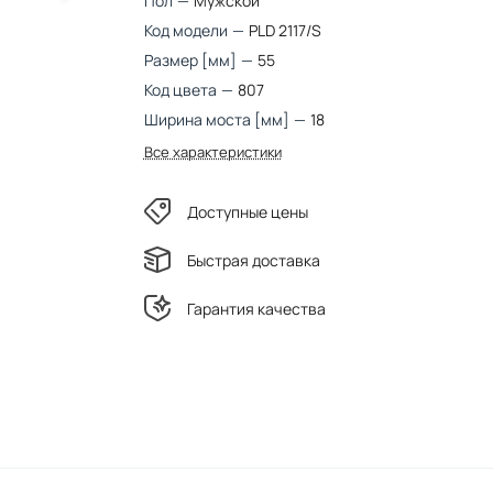
Пол
—
Мужской
Код модели
—
PLD 2117/S
Размер [мм]
—
55
Код цвета
—
807
Ширина моста [мм]
—
18
Все характеристики
Доступные цены
Быстрая доставка
Гарантия качества