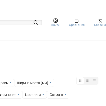
Войти
Сравнение
Корзина
правы
Ширина моста [мм]
атемнения
Цвет линз
Сегмент