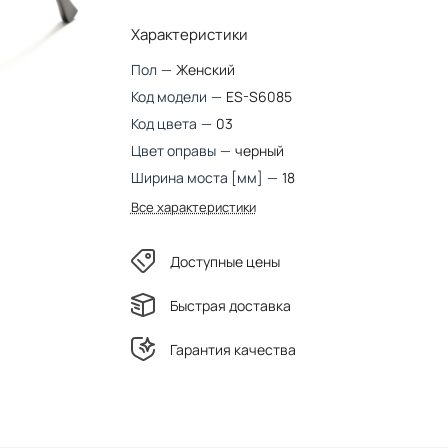
Характеристики
Пол
—
Женский
Код модели
—
ES-S6085
Код цвета
—
03
Цвет оправы
—
черный
Ширина моста [мм]
—
18
Все характеристики
Доступные цены
Быстрая доставка
Гарантия качества