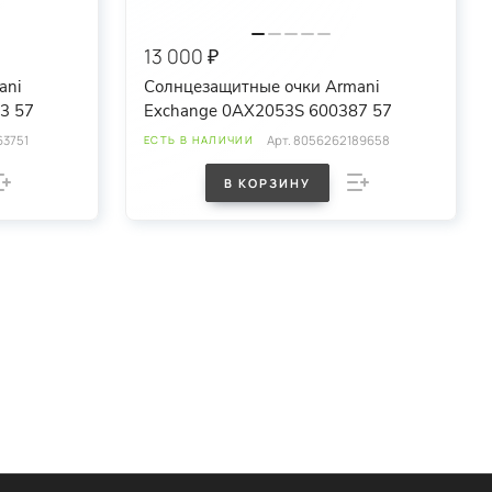
13 000 ₽
ani
Солнцезащитные очки Armani
793 57
Exchange 0AX2053S 600387 57
3751
Арт.
8056262189658
ЕСТЬ В НАЛИЧИИ
В КОРЗИНУ