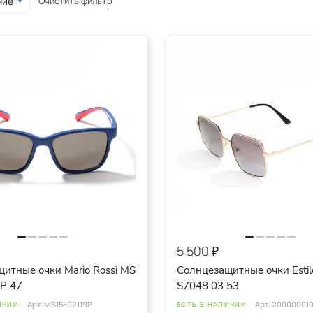
Очистить фильтр
ние
5 500 ₽
итные очки Mario Rossi MS
Солнцезащитные очки Estil
P 47
S7048 03 53
Арт.
MS15-02119P
Арт.
200000010
ИЧИИ
ЕСТЬ В НАЛИЧИИ