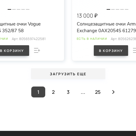
13 000 ₽
щитные очки Vogue
Солнцезащитные очки Arm
 352/87 58
Exchange 0AX2054S 612
Арт.
8056597422581
Арт.
805626236
ИЧИИ
ЕСТЬ В НАЛИЧИИ
В КОРЗИНУ
В КОРЗИНУ
ЗАГРУЗИТЬ ЕЩЕ
1
2
3
...
25