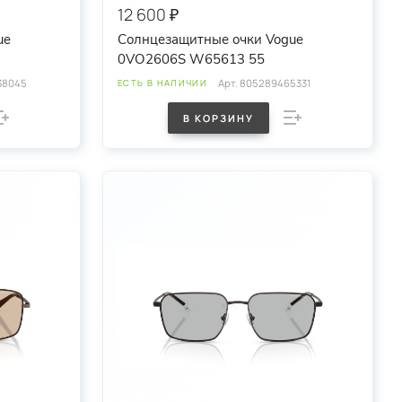
12 600 ₽
ue
Солнцезащитные очки Vogue
0VO2606S W65613 55
38045
Арт.
805289465331
ЕСТЬ В НАЛИЧИИ
В КОРЗИНУ