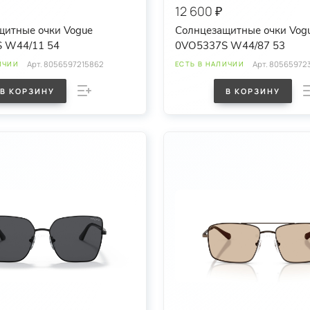
12 600 ₽
щитные очки Vogue
Солнцезащитные очки Vog
 W44/11 54
0VO5337S W44/87 53
Арт.
8056597215862
Арт.
80565972
ИЧИИ
ЕСТЬ В НАЛИЧИИ
В КОРЗИНУ
В КОРЗИНУ