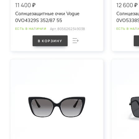
11 400 ₽
12 600 ₽
Солнцезащитные очки Vogue
Солнцеза
0VO4329S 352/87 55
0VO5338S
Арт.
8056262349038
ЕСТЬ В НАЛИЧИИ
ЕСТЬ В НАЛ
В КОРЗИНУ