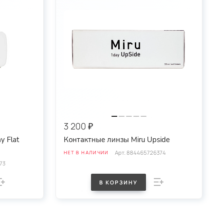
3 200 ₽
y Flat
Контактные линзы Miru Upside
Арт.
884465726374
НЕТ В НАЛИЧИИ
73
В КОРЗИНУ