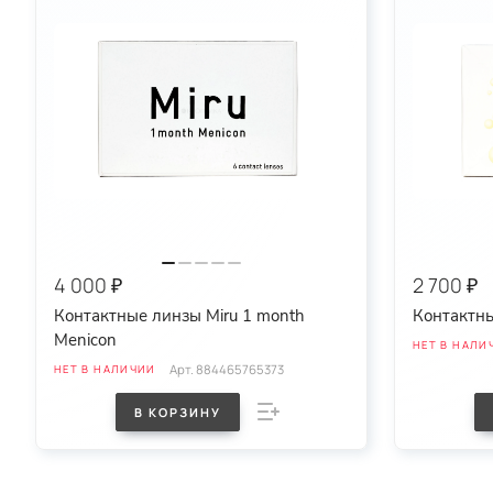
круглые
овальные
спортивные
4 000 ₽
2 700 ₽
Контактные линзы Miru 1 month
Контактны
Menicon
НЕТ В НАЛИ
Арт.
884465765373
НЕТ В НАЛИЧИИ
В КОРЗИНУ