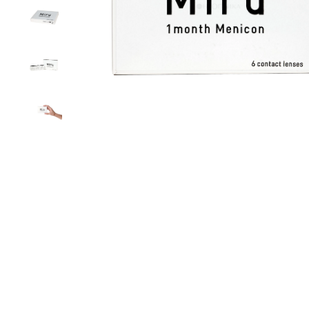
круглые
овальные
спортивные