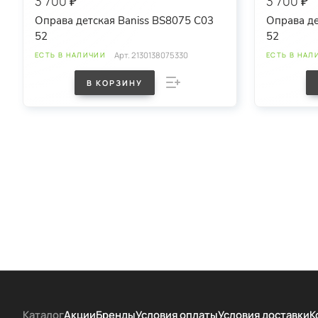
3 700 ₽
3 700 ₽
Оправа детская Baniss BS8075 C03
Оправа де
52
52
Арт.
2130138075330
ЕСТЬ В НАЛИЧИИ
ЕСТЬ В НАЛ
В КОРЗИНУ
Каталог
Акции
Бренды
Условия оплаты
Условия доставки
К