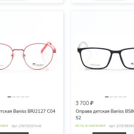
3 700 ₽
тская Baniss BRJ2127 C04
Оправа детская Baniss BS
52
Арт.
2161112127448
Арт.
217813808
ИЧИИ
ЕСТЬ В НАЛИЧИИ