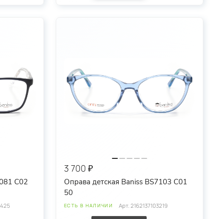
3 700 ₽
8081 C02
Оправа детская Baniss BS7103 C01
50
1425
Арт.
2162137103219
ЕСТЬ В НАЛИЧИИ