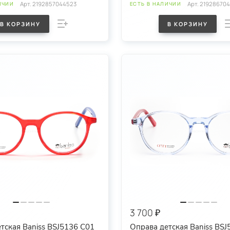
Арт.
2192857044523
Арт.
219286704
ИЧИИ
ЕСТЬ В НАЛИЧИИ
В КОРЗИНУ
В КОРЗИНУ
3 700 ₽
тская Baniss BSJ5136 C01
Оправа детская Baniss BSJ