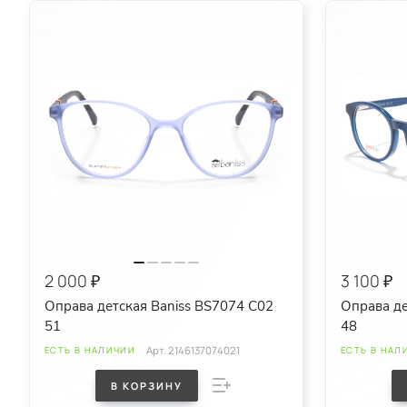
круглые
овальные
спортивные
2 000 ₽
3 100 ₽
Оправа детская Baniss BS7074 C02
Оправа де
51
48
Арт.
2146137074021
ЕСТЬ В НАЛИЧИИ
ЕСТЬ В НАЛ
В КОРЗИНУ