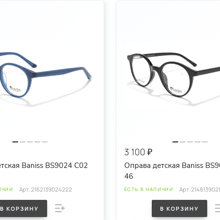
3 100 ₽
тская Baniss BS9024 C02
Оправа детская Baniss BS
46
Арт.
2162139024222
Арт.
214813902
ИЧИИ
ЕСТЬ В НАЛИЧИИ
В КОРЗИНУ
В КОРЗИНУ