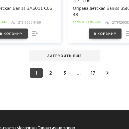
3 700 ₽
тская Baniss BA6011 C06
Оправа детская Baniss BSJ
48
Арт.
2191886011469
Арт.
217812608
ИЧИИ
ЕСТЬ В НАЛИЧИИ
В КОРЗИНУ
В КОРЗИНУ
ЗАГРУЗИТЬ ЕЩЕ
1
2
3
...
17
онтакты
Магазины
Гарантия на товар