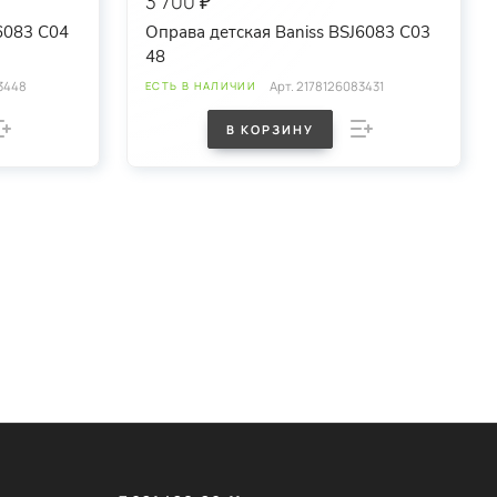
3 700 ₽
6083 C04
Оправа детская Baniss BSJ6083 C03
48
3448
Арт.
2178126083431
ЕСТЬ В НАЛИЧИИ
В КОРЗИНУ