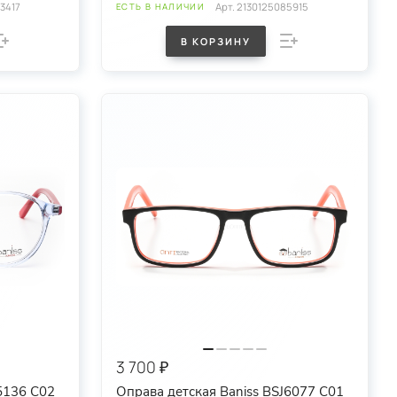
3417
Арт.
2130125085915
ЕСТЬ В НАЛИЧИИ
В КОРЗИНУ
3 700 ₽
5136 C02
Оправа детская Baniss BSJ6077 C01