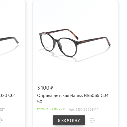
3 100 ₽
9020 C01
Оправа детская Baniss BS5069 C04
50
0211
Арт.
2130125069144
ЕСТЬ В НАЛИЧИИ
В КОРЗИНУ