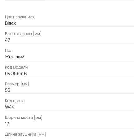
Цвет заушника
Black
Высота линзы [мм]
47
Пол
Женский
Код модели
0VO5631B
Размер [мм]
53
Код цвета
W44
Ширина моста [мм]
17
Длина заушника [мм]