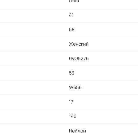
Gold
41
58
Женский
0VO5276
53
W656
17
140
Нейлон