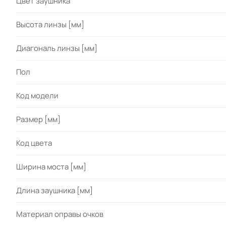
Цвет заушника
Высота линзы [мм]
Диагональ линзы [мм]
Пол
Код модели
Размер [мм]
Код цвета
Ширина моста [мм]
Длина заушника [мм]
Материал оправы очков