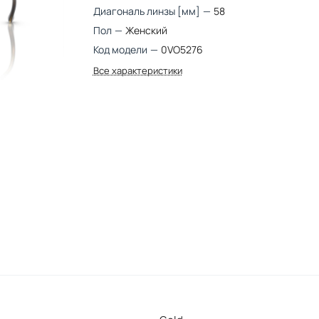
Диагональ линзы [мм]
—
58
Пол
—
Женский
Код модели
—
0VO5276
Все характеристики