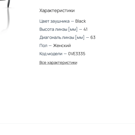
Характеристики
Цвет заушника
—
Black
Высота линзы [мм]
—
41
Диагональ линзы [мм]
—
63
Пол
—
Женский
Код модели
—
0VE3335
Все характеристики