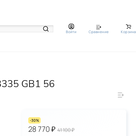
Войти
Сравнение
Корзина
3335 GB1 56
-30%
28 770 ₽
41 100 ₽