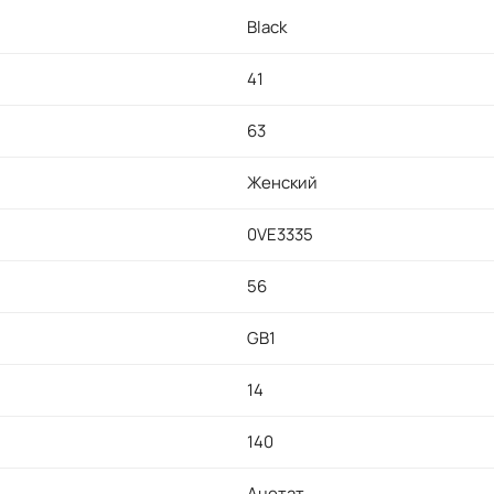
Black
41
63
Женский
0VE3335
56
GB1
14
140
Ацетат