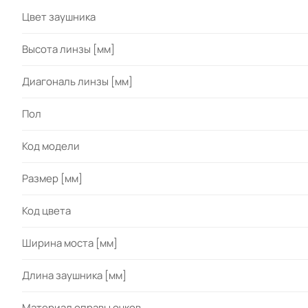
Цвет заушника
Высота линзы [мм]
Диагональ линзы [мм]
Пол
Код модели
Размер [мм]
Код цвета
Ширина моста [мм]
Длина заушника [мм]
Материал оправы очков