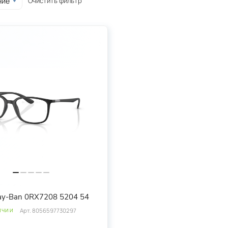
Очистить фильтр
ние
ay-Ban 0RX7208 5204 54
Арт.
8056597730297
ИЧИИ