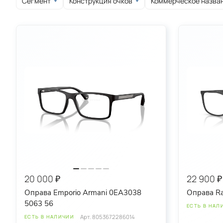
Сегмент
Конструкция очков
Коммерческое назва
круглые
овальные
спортивные
20 000 ₽
22 900 ₽
Оправа Emporio Armani 0EA3038
Оправа R
5063 56
ЕСТЬ В НАЛ
Арт.
8053672286014
ЕСТЬ В НАЛИЧИИ