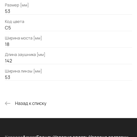
Размер [мм]
53
Код цвета
C5
Ширина моста [мм]
18
Длина заушника [мм]
142
Ширина линзы [мм]
53
Назад к списку