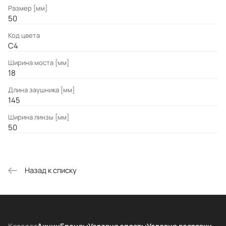
Размер [мм]
50
Код цвета
C4
Ширина моста [мм]
18
Длина заушника [мм]
145
Ширина линзы [мм]
50
Назад к списку