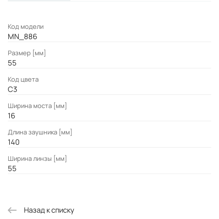
Код модели
MN_886
Размер [мм]
55
Код цвета
C3
Ширина моста [мм]
16
Длина заушника [мм]
140
Ширина линзы [мм]
55
Назад к списку