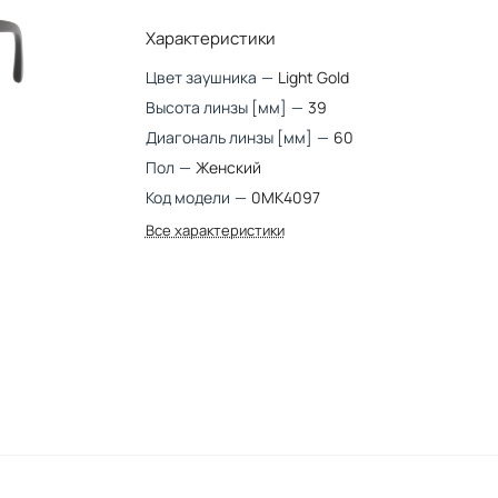
Характеристики
Цвет заушника
—
Light Gold
Высота линзы [мм]
—
39
Диагональ линзы [мм]
—
60
Пол
—
Женский
Код модели
—
0MK4097
Все характеристики