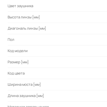
Цвет заушника
Высота линзы [мм]
Диагональ линзы [мм]
Пол
Код модели
Размер [мм]
Код цвета
Ширина моста [мм]
Длина заушника [мм]
Материал оправы очков