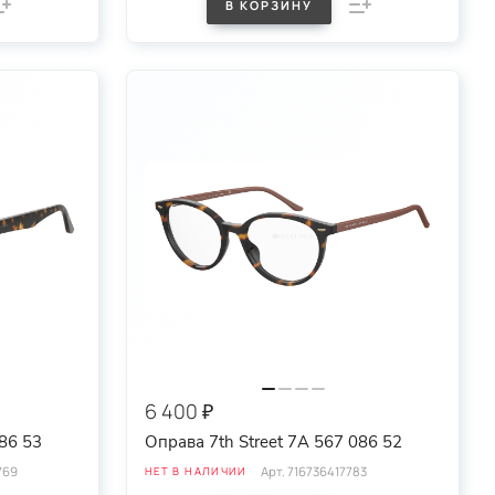
В КОРЗИНУ
6 400 ₽
086 53
Оправа 7th Street 7A 567 086 52
769
Арт.
716736417783
НЕТ В НАЛИЧИИ