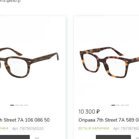
ить фильтр
10 300 ₽
h Street 7A 106 086 50
Оправа 7th Street 7A 589 
Арт.
716736760520
Арт.
716736786
ИЧИИ
ЕСТЬ В НАЛИЧИИ