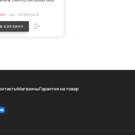
arrera CARRERA 8868 086
Арт.
716736701448
ЧИИ
В КОРЗИНУ
онтакты
Магазины
Гарантия на товар