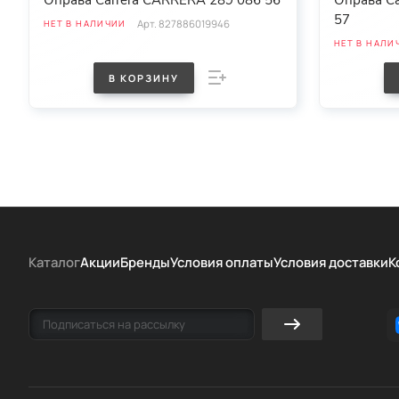
Оправа Carrera CARRERA 289 086 56
Оправа C
57
Арт.
827886019946
НЕТ В НАЛИЧИИ
НЕТ В НАЛИ
В КОРЗИНУ
Каталог
Акции
Бренды
Условия оплаты
Условия доставки
К